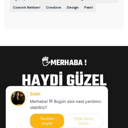
Cowork Rehberi
Creative
Design
Paint
🖐️MERHABA !
HAYDİ GÜZEL
İŞLERE İMZA
ATALIM
hello@mcwajans.com