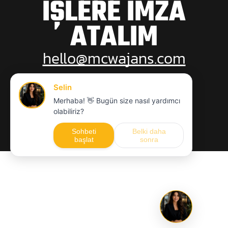
İŞLERE İMZA
ATALIM
hello@mcwajans.com
MCW
KARIYER
KVKK
GIZLILIK POLITIKASI
© 2012-2026 MCW A PREMIUM DİJİTAL AJANS