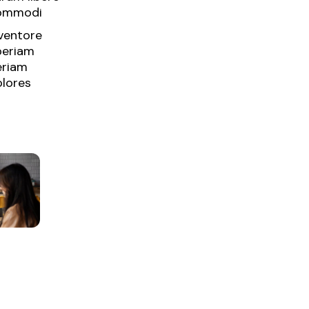
ommodi
ventore
periam
eriam
lores