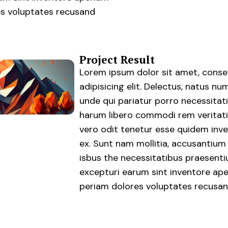
s voluptates recusand
Project Result
Lorem ipsum dolor sit amet, conse
adipisicing elit. Delectus, natus 
unde qui pariatur porro necessitat
harum libero commodi rem veritatis
vero odit tenetur esse quidem inv
ex. Sunt nam mollitia, accusantium
isbus the necessitatibus praesent
excepturi earum sint inventore ap
periam dolores voluptates recusa