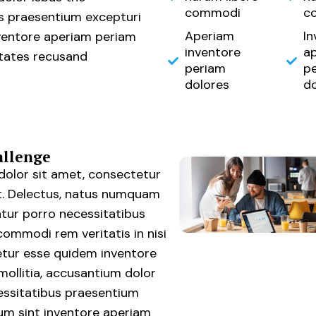
commodi
c
s praesentium excepturi
Aperiam
In
ventore aperiam periam
inventore
a
tates recusand
periam
p
dolores
do
allenge
olor sit amet, consectetur
lit. Delectus, natus numquam
atur porro necessitatibus
commodi rem veritatis in nisi
etur esse quidem inventore
mollitia, accusantium dolor
essitatibus praesentium
um sint inventore aperiam