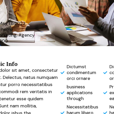
May 17, 2023
Theme
arketing, Agency
000
ic Info
Dictumst
D
olor sit amet, consectetur
condimentum
c
lit. Delectus, natus numquam
orci ornare
or
atur porro necessitatibus
business
P
commodi rem veritatis in
applications
ex
through
ea
t tenetur esse quidem
Sunt nam mollitia,
Necessitatibus
Ne
harum libero
ha
olor isbus the