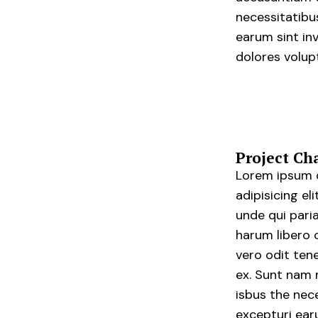
necessitatibu
earum sint in
dolores volup
Project Ch
Lorem ipsum d
adipisicing e
unde qui pari
harum libero 
vero odit ten
ex. Sunt nam 
isbus the nec
excepturi ear