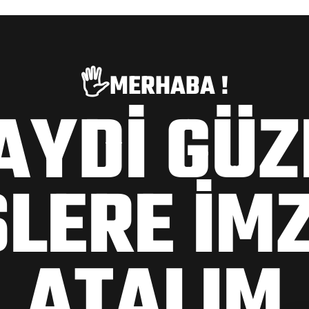
🖐️MERHABA !
AYDİ GÜZ
ŞLERE İM
ATALIM