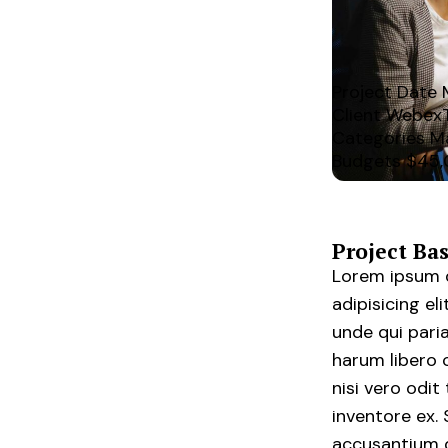
Project Date
Client
Webex
Categories
M
Budgets
$45,
Project Bas
Lorem ipsum d
adipisicing e
unde qui pari
harum libero 
nisi vero odi
inventore ex. 
accusantium d