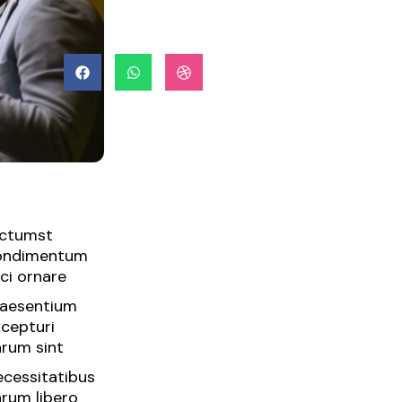
ictumst
ondimentum
ci ornare
raesentium
cepturi
rum sint
cessitatibus
rum libero