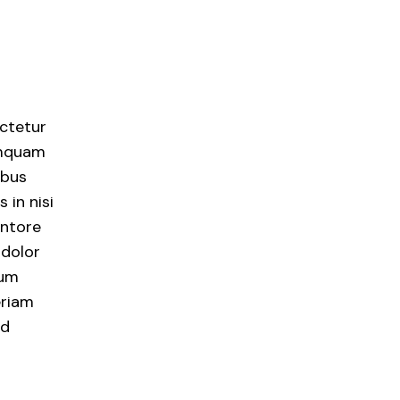
ctetur
numquam
ibus
 in nisi
entore
 dolor
ium
eriam
nd