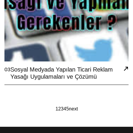
Sosyal Medyada Yapılan Ticari Reklam
03
Yasağı Uygulamaları ve Çözümü
1
2
3
4
5
next