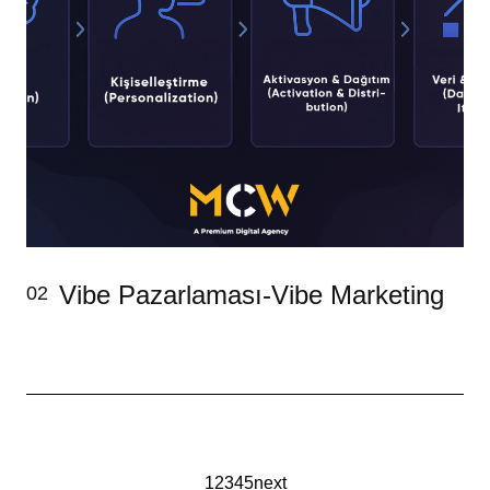
Vibe Pazarlaması-Vibe Marketing
02
1
2
3
4
5
next