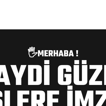
🖐️MERHABA !
AYDİ GÜZ
ŞLERE İM