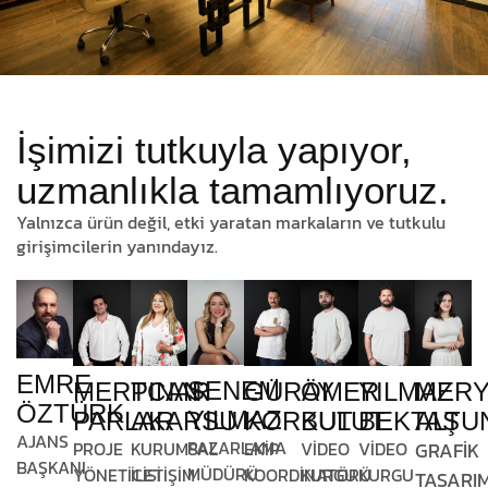
İşimizi tutkuyla yapıyor,
uzmanlıkla tamamlıyoruz.
Yalnızca ürün değil, etki yaratan markaların ve tutkulu
girişimcilerin yanındayız.
EMRE
SENEM
MERTCAN
PINAR
GÜRAY
ÖMER
YILMAZ
MER
ÖZTÜRK
YILMAZ
PARLAR
AKARSU
KORKUT
BULUT
BEKTAŞ
ALTU
AJANS
PAZARLAMA
PROJE
KURUMSAL
EKİP
VİDEO
VİDEO
GRAFİK
BAŞKANI
MÜDÜRÜ
YÖNETİCİSİ
İLETİŞİM
KOORDİNATÖRÜ
KURGU
KURGU
TASARI