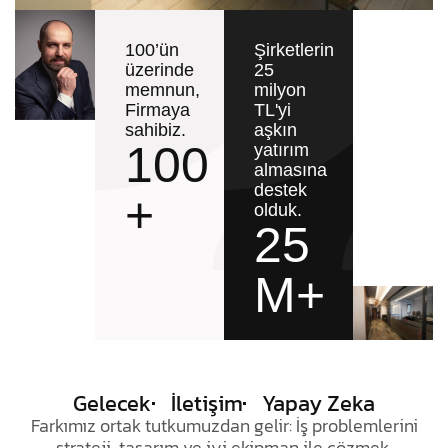
100’ün
Şirketlerin
üzerinde
25
memnun,
milyon
Firmaya
TL'yi
sahibiz.
aşkın
100
yatırım
almasına
destek
+
olduk.
25
M+
Gelecek
İletişim
Yapay Zeka
Farkımız ortak tutkumuzdan gelir: İş problemlerini
strateji, tasarım ve iyi ekipman ile çözmek.