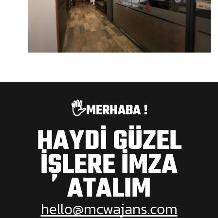
🖐️MERHABA !
HAYDİ GÜZEL
İŞLERE İMZA
ATALIM
hello@mcwajans.com