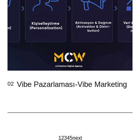
Vibe Pazarlaması-Vibe Marketing
02
1
2
3
4
5
next