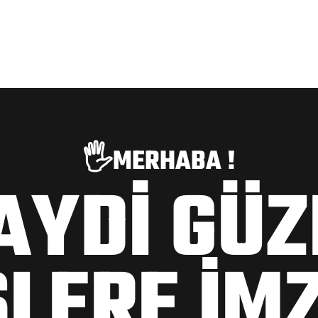
🖐️MERHABA !
AYDİ GÜZ
ŞLERE İM