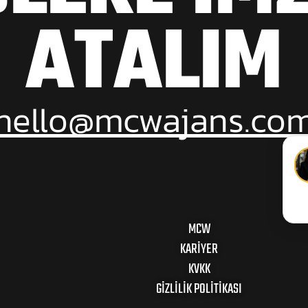
ATALIM
hello@mcwajans.co
MCW
KARIYER
KVKK
GIZLILIK POLITIKASI