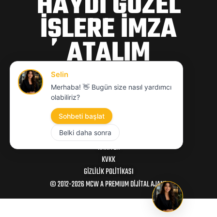
HAYDİ GÜZEL
İŞLERE İMZA
ATALIM
hello@mcwajans.com
MCW
KARIYER
KVKK
GIZLILIK POLITIKASI
© 2012-2026 MCW A PREMIUM DİJİTAL AJANS