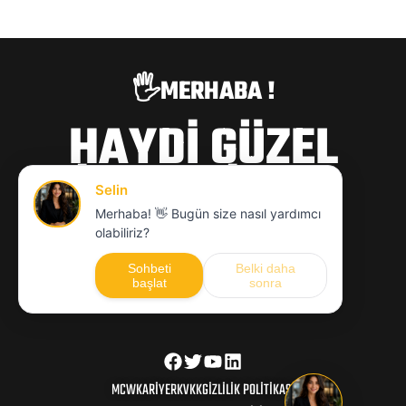
🖐️MERHABA !
HAYDİ GÜZEL
İŞLERE İMZA
ATALIM
hello@mcwajans.com
MCW
KARIYER
KVKK
GIZLILIK POLITIKASI