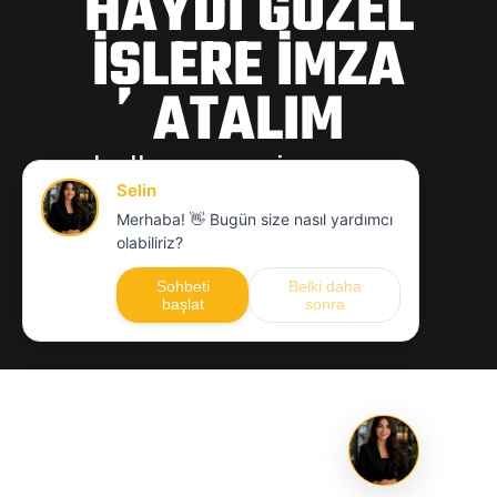
HAYDİ GÜZEL
İŞLERE İMZA
ATALIM
hello@mcwajans.com
MCW
KARIYER
KVKK
GIZLILIK POLITIKASI
© 2012-2026 MCW A PREMIUM DİJİTAL AJANS