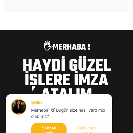
🖐️MERHABA !
HAYDİ GÜZEL
İŞLERE İMZA
ATALIM
hello@mcwajans.com