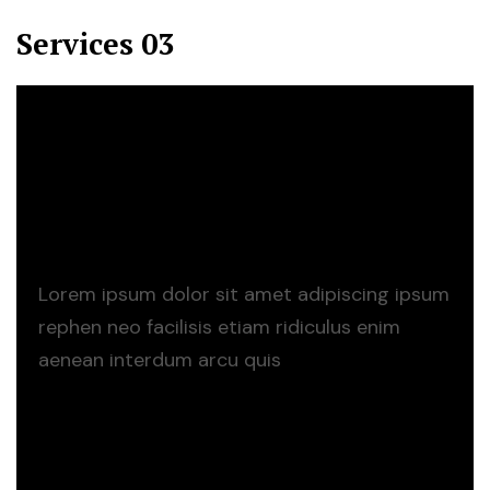
Services 03
Branding Design
Lorem ipsum dolor sit amet adipiscing ipsum
rephen neo facilisis etiam ridiculus enim
aenean interdum arcu quis
Read more
Read more
App Development