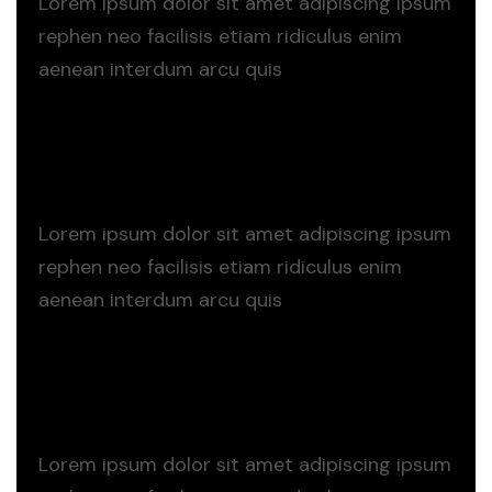
Lorem ipsum dolor sit amet adipiscing ipsum
rephen neo facilisis etiam ridiculus enim
aenean interdum arcu quis
Read more
Read more
Digital Marketing
Lorem ipsum dolor sit amet adipiscing ipsum
rephen neo facilisis etiam ridiculus enim
aenean interdum arcu quis
Read more
Read more
Branding Design
Lorem ipsum dolor sit amet adipiscing ipsum