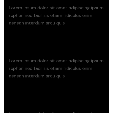
Lorem ipsum dolor sit amet adipiscing ipsum
rephen neo facilisis etiam ridiculus enim
aenean interdum arcu quis
Read more
Read more
Graphic Design
Lorem ipsum dolor sit amet adipiscing ipsum
rephen neo facilisis etiam ridiculus enim
aenean interdum arcu quis
Read more
Read more
App Development