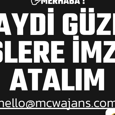
🖐️MERHABA !
AYDİ GÜZ
ŞLERE İM
ATALIM
hello@mcwajans.co