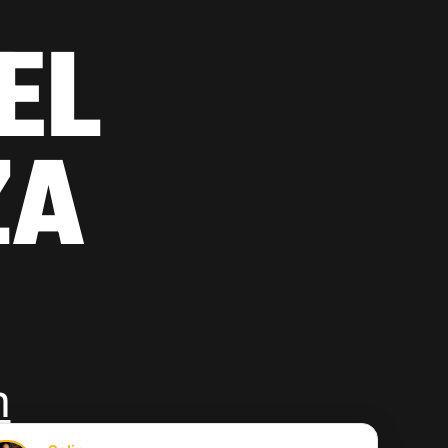
EL
ZA
m