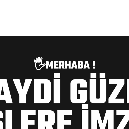
🖐️MERHABA !
AYDİ GÜZ
ŞLERE İM