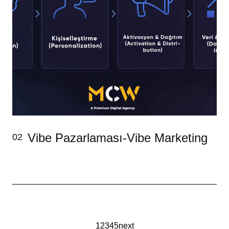
Vibe Pazarlaması-Vibe Marketing
02
1
2
3
4
5
next