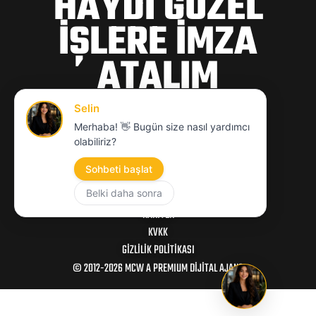
HAYDİ GÜZEL
İŞLERE İMZA
ATALIM
hello@mcwajans.com
MCW
KARIYER
KVKK
GIZLILIK POLITIKASI
© 2012-2026 MCW A PREMIUM DİJİTAL AJANS