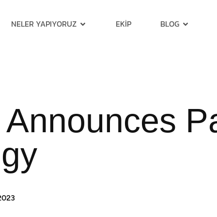
NELER YAPIYORUZ
EKIP
BLOG
 Announces Pa
ogy
2023