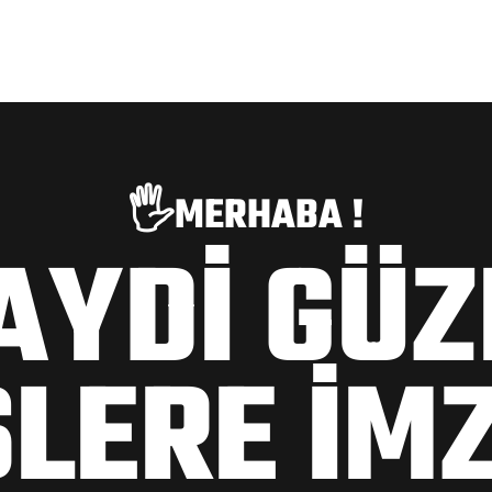
🖐️MERHABA !
AYDİ GÜZ
ŞLERE İM