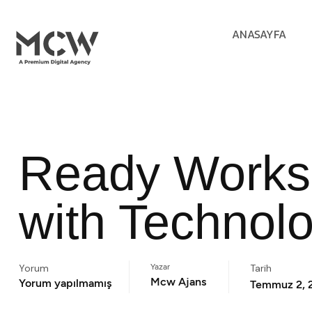
ANASAYFA
Ready Works
with Technol
Yorum
Yazar
Tarih
Mcw Ajans
Yorum yapılmamış
Temmuz 2, 